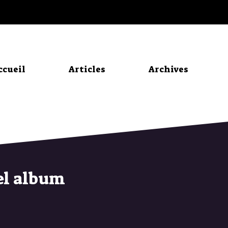
ccueil
Articles
Archives
el album