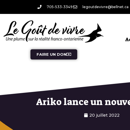
705-533-3349
legoutdevivre@bellnet.ca
A
FAIRE UN DON
Ariko lance un nouv
20 juillet 2022