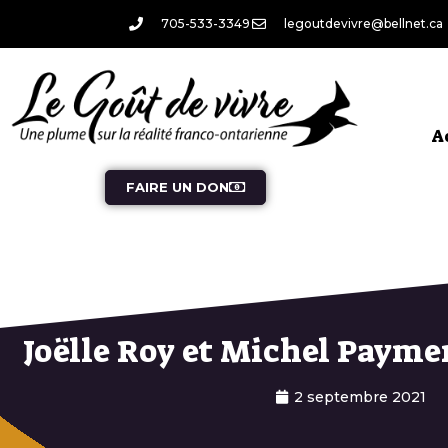
705-533-3349
legoutdevivre@bellnet.ca
A
FAIRE UN DON
Joëlle Roy et Michel Payme
2 septembre 2021