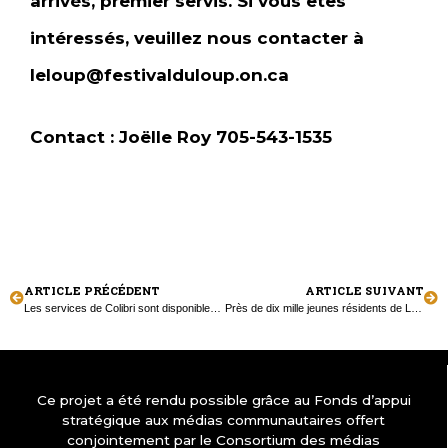
arrivés, premier servis. Si vous êtes
intéressés, veuillez nous contacter à
leloup@festivalduloup.on.ca
Contact : Joëlle Roy 705-543-1535
ARTICLE PRÉCÉDENT
ARTICLE SUIVANT
Les services de Colibri sont disponibles même en temps de pandémie
Près de dix mille jeunes résidents de Lafontaine…
Ce projet a été rendu possible grâce au Fonds d’appui
stratégique aux médias communautaires offert
conjointement par le Consortium des médias