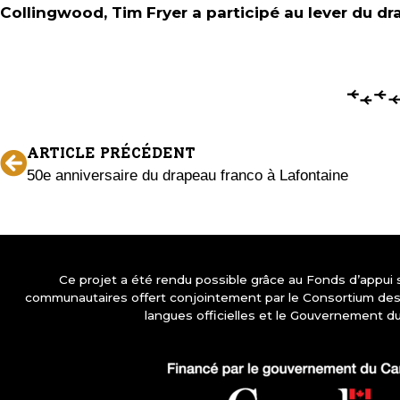
Collingwood, Tim Fryer a participé au lever du d
ARTICLE PRÉCÉDENT
50e anniversaire du drapeau franco à Lafontaine
Ce projet a été rendu possible grâce au Fonds d’appui
communautaires offert conjointement par le Consortium d
langues officielles et le Gouvernement d