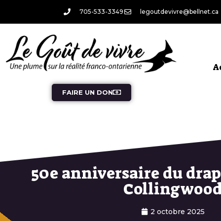
705-533-3349
legoutdevivre@bellnet.ca
A
FAIRE UN DON
50e anniversaire du drap
Collingwoo
2 octobre 2025