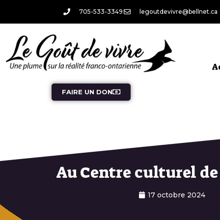
705-533-3349
legoutdevivre@bellnet.ca
A
FAIRE UN DON
Au Centre culturel d
17 octobre 2024