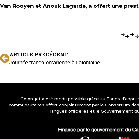
Van Rooyen et Anouk Lagarde, a offert une presta
ARTICLE PRÉCÉDENT
Journée franco-ontarienne à Lafontaine
Ce projet a été rendu possible grâce au Fonds d’appui
communautaires offert conjointement par le Consortium d
langues officielles et le Gouvernement d