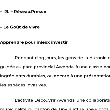
– IJL – Réseau.Presse
– Le Goût de vivre
Apprendre pour mieux investir
Pendant cinq jours, les gens de la Huronie ont
guidée au parc provincial Awenda, à une classe po
ingrédients durables, ou encore à une présentati
les espèces invasives.
L’activité Découvrir Awenda, une collaboration 
municipalité du canton de Tiny, a attiré une vingtai