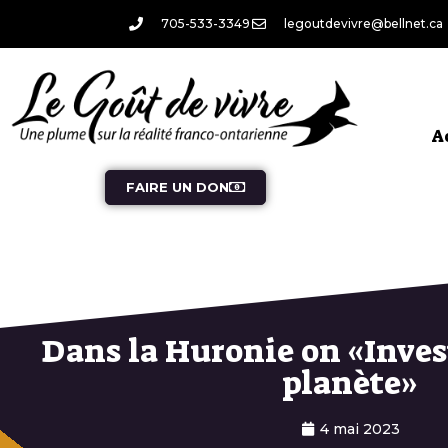
705-533-3349
legoutdevivre@bellnet.ca
A
FAIRE UN DON
Dans la Huronie on «Inves
planète»
4 mai 2023