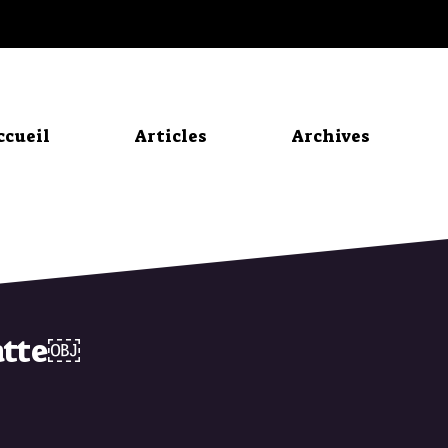
ccueil
Articles
Archives
atte￼