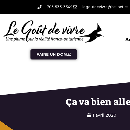
705-533-3349
legoutdevivre@bellnet.ca
A
FAIRE UN DON
Ça va bien alle
1 avril 2020