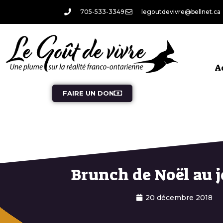
705-533-3349
legoutdevivre@bellnet.ca
A
FAIRE UN DON
Brunch de Noël au j
20 décembre 2018