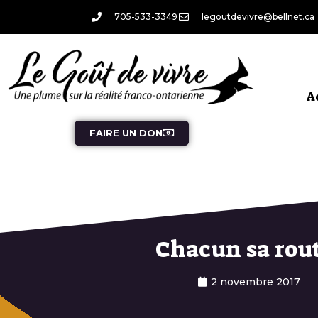
705-533-3349
legoutdevivre@bellnet.ca
A
FAIRE UN DON
Chacun sa rou
2 novembre 2017