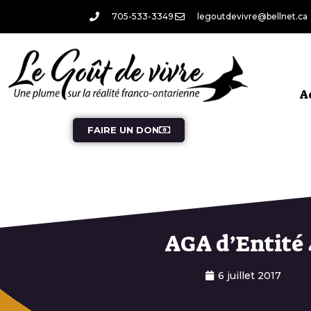
705-533-3349
legoutdevivre@bellnet.ca
A
FAIRE UN DON
AGA d’Entité 
6 juillet 2017