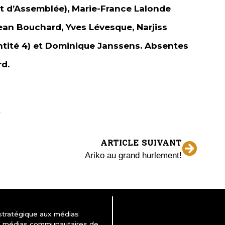
nt d’Assemblée), Marie-France Lalonde
ean Bouchard, Yves Lévesque, Narjiss
’Entité 4) et Dominique Janssens. Absentes
rd.
ARTICLE SUIVANT
Ariko au grand hurlement!
 stratégique aux médias
es médias communautaires de