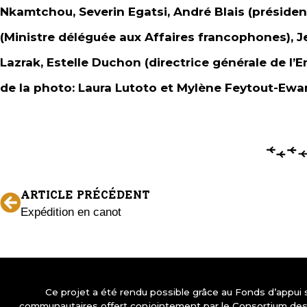
Nkamtchou, Severin Egatsi, André Blais (préside
(Ministre déléguée aux Affaires francophones), J
Lazrak, Estelle Duchon (directrice générale de l
de la photo: Laura Lutoto et Mylène Feytout-Ewa
ARTICLE PRÉCÉDENT
Expédition en canot
Ce projet a été rendu possible grâce au Fonds d’appui
communautaires offert conjointement par le Consortium d