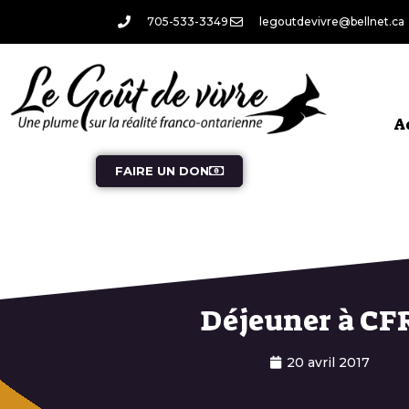
705-533-3349
legoutdevivre@bellnet.ca
A
FAIRE UN DON
Déjeuner à CF
20 avril 2017