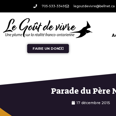
705-533-3349
legoutdevivre@bellnet.ca
A
FAIRE UN DON
Parade du Père 
17 décembre 2015