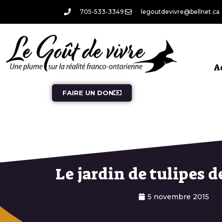
705-533-3349
legoutdevivre@bellnet.ca
A
FAIRE UN DON
Le jardin de tulipes d
5 novembre 2015