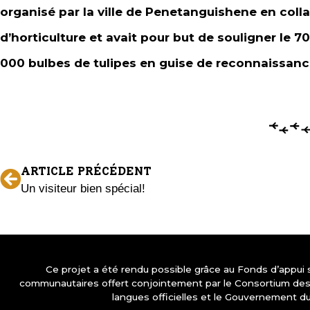
organisé par la ville de Penetanguishene en colla
d’horticulture et avait pour but de souligner le 
000 bulbes de tulipes en guise de reconnaissance
ARTICLE PRÉCÉDENT
Un visiteur bien spécial!
Ce projet a été rendu possible grâce au Fonds d’appui
communautaires offert conjointement par le Consortium d
langues officielles et le Gouvernement d