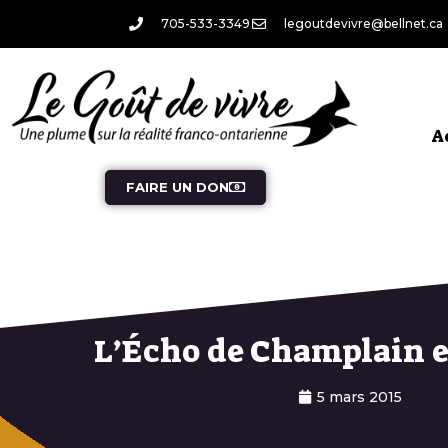
705-533-3349
legoutdevivre@bellnet.ca
A
FAIRE UN DON
L’Écho de Champlain 
5 mars 2015