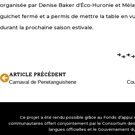
organisée par Denise Baker d’Éco-Huronie et Méla
guichet fermé et a permis de mettre la table en
durant la prochaine saison estivale.
ARTICLE PRÉCÉDENT
Carnaval de Penetanguishene
Ce projet a été rendu possible grâce au Fonds d’appui
communautaires offert conjointement par le Consortium d
langues officielles et le Gouvernement d