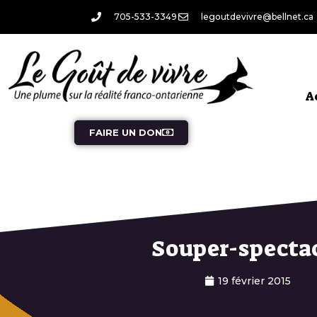
705-533-3349
legoutdevivre@bellnet.ca
A
FAIRE UN DON
Souper-specta
19 février 2015