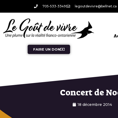
705-533-3349
legoutdevivre@bellnet.ca
A
FAIRE UN DON
Concert de No
18 décembre 2014