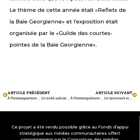
Le thème de cette année était «Reflets de
la Baie Georgienne» et l’exposition était
organisée par le «Guilde des courtes-
pointes de la Baie Georgienne».
ARTICLE PRÉCÉDENT
ARTICLE SUIVANT
À Penetanguishene… Un invité spécial au souper Richelieu
À Penetanguishene… Un lancement et un spectacle pour Joëlle Roy
Ce projet a été rendu possible grâce au Fonds d’appui
stratégique aux médias communautaires offert
conjointement par le Consortium des médias