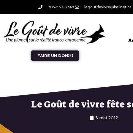
705-533-3349
legoutdevivre@bellnet.ca
A
FAIRE UN DON
Le Goût de vivre fête s
3 mai 2012