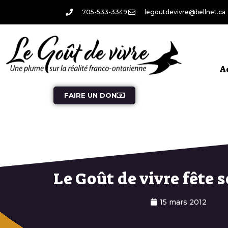
705-533-3349
legoutdevivre@bellnet.ca
A
FAIRE UN DON
Le Goût de vivre fête s
15 mars 2012